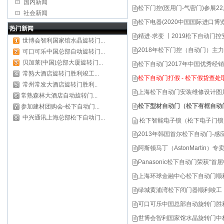
国内新闻
松下门控(医用门-气密门)参展22届
社会新闻
松下电器(2020中国国际进口博
热门新闻
精进·求变 丨2019松下自动
世博会智利国家馆水晶旋转门...
2018年松下门控（自动门）主
可口可乐中国总部自动旋转门...
贝加莱(中国)总部大厦旋转门...
松下自动门2017年中国优秀经
常熟大酒店旋转门胜利竣工...
松下自动门打假 - 松下假货查
常州常发大酒店旋转门胜利..
上海松下自动门安装维修设计图片
常熟森林大酒店自动旋转门...
松下型材自动门（松下有框自动
参加建材团购会-松下自动门...
中兴通讯上海总部松下自动门...
松下智能电子锁（松下电子门锁
2013年韩国首尔松下自动门-
阿斯顿马丁（AstonMartin
Panasonic松下自动门荣获“
上海环球金融中心松下自动门顺
绿城黄浦湾松下闭门器顺利竣工
可口可乐中国总部自动旋转门胜
世博会智利国家馆水晶旋转门中