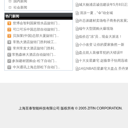
国内新闻
城大杨浦店诚信建设年5月8日
社会新闻
清凉一夏，“伞”动全城
热门新闻
许总谈建材卖场电子商务的发展
世博会智利国家馆水晶旋转门...
端午大型团购火爆现场
可口可乐中国总部自动旋转门...
贝加莱(中国)总部大厦旋转门...
低价总“冻”员，现金大派送！
常熟大酒店旋转门胜利竣工...
小小改变 让你的爱家焕然一新
常州常发大酒店旋转门胜利..
盘点前人装修常犯的大错误!!!
常熟森林大酒店自动旋转门...
十大女星豪宅 赵薇章子怡周迅谁
参加建材团购会-松下自动门...
中兴通讯上海总部松下自动门...
14位NBA巨星豪宅大盘点 乔丹
上海至泰智能科技有限公司 版权所有 © 2005 ZITIN CORPORATION.