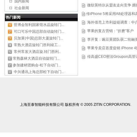
国内新闻
微软英特尔从盟友走向竞争 拥
社会新闻
传iPhone 5将采用A8处理器
热门新闻
海外借壳上市利益链调查：中
世博会智利国家馆水晶旋转门...
苹果的复古营销：“折磨”客户
可口可乐中国总部自动旋转门...
贝加莱(中国)总部大厦旋转门...
李开复：豌豆荚团队获二轮融
常熟大酒店旋转门胜利竣工...
苹果专卖店首度促销 iPhone
常州常发大酒店旋.转门胜利..
传高盛CEO密洽Groupon高管
常熟森林大酒店自动旋转门...
参加建材团购会-松下自动门...
中兴通讯上海总部松下自动门...
上海至泰智能科技有限公司 版权所有 © 2005 ZITIN CORPORATION.